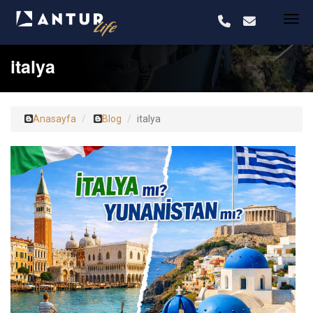
italya
Anasayfa
Blog
italya