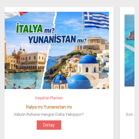
Seyahat Planları
Vizesiz Dertsiz
Son zamanların konsolosluk randevu sorunlarına vizesiz çözümler
getirdik..
Detay