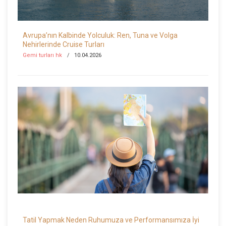
Avrupa’nın Kalbinde Yolculuk: Ren, Tuna ve Volga
Nehirlerinde Cruise Turları
Gemi turları hk
10.04.2026
Tatil Yapmak Neden Ruhumuza ve Performansımıza İyi