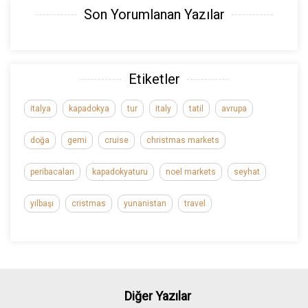
Son Yorumlanan Yazılar
Etiketler
italya
kapadokya
tur
italy
tatil
avrupa
doğa
gemi
cruise
christmas markets
peribacaları
kapadokyaturu
noel markets
seyhat
yılbaşı
cristmas
yunanistan
travel
Diğer Yazılar