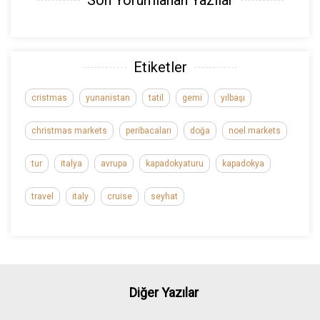
Etiketler
cristmas
yunanistan
tatil
gemi
yılbaşı
christmas markets
peribacaları
doğa
noel markets
tur
italya
avrupa
kapadokyaturu
kapadokya
travel
italy
cruise
seyhat
Diğer Yazılar